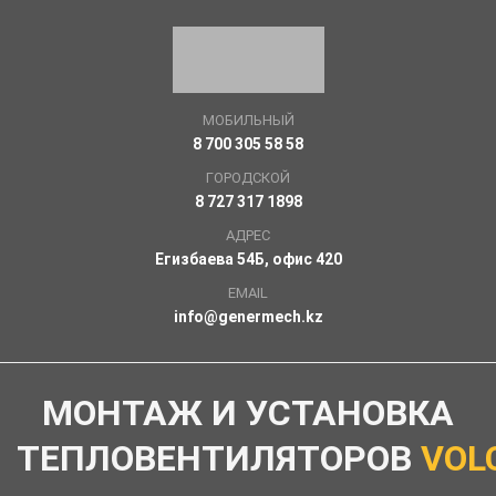
МОБИЛЬНЫЙ
8 700 305 58 58
ГОРОДСКОЙ
8 727 317 1898
АДРЕС
Егизбаева 54Б, офис 420
EMAIL
info@genermech.kz
МОНТАЖ И УСТАНОВКА
ТЕПЛОВЕНТИЛЯТОРОВ
VOL