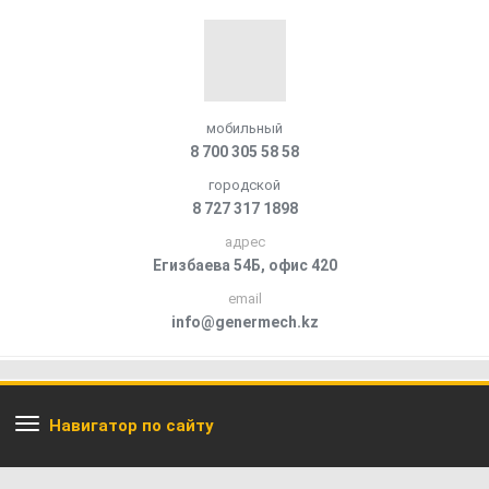
мобильный
8 700 305 58 58
городской
8 727 317 1898
адрес
Егизбаева 54Б, офис 420
email
info@genermech.kz
Навигатор по сайту