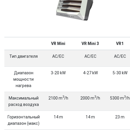
VR Mini
VR Mini 3
VR1
Тип двигателя
AC/EC
AC/EC
AC/EC
Диапазон
3-20 kW
4-27 kW
5-30 kW
мощности
нагрева
3
3
3
Максимальный
2100 m
/h
2000 m
/h
5300 m
/h
расход воздуха
Горизонтальный
14 m
14 m
23 m
диапазон (макс)