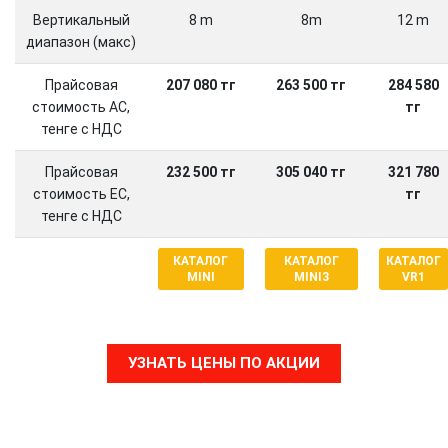
Вертикальный
8 m
8m
12 m
диапазон (макс)
Прайсовая
207 080 тг
263 500 тг
284 580
стоимость АС,
тг
тенге с НДС
Прайсовая
232 500 тг
305 040 тг
321 780
стоимость ЕС,
тг
тенге с НДС
КАТАЛОГ
КАТАЛОГ
КАТАЛОГ
MINI
MINI3
VR1
УЗНАТЬ ЦЕНЫ ПО АКЦИИ